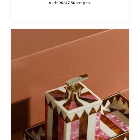
4
x de
R$247,50
sem juros