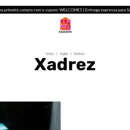
na primeira compra com o cupom: WELCOME5 | Entrega expressa para São
Início
>
Jogos
>
Xadrez
Xadrez