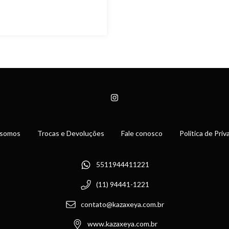
somos
Trocas e Devoluções
Fale conosco
Política de Pri
5511944411221
(11) 94441-1221
contato@kazaxeya.com.br
www.kazaxeya.com.br