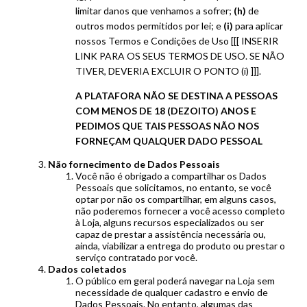
limitar danos que venhamos a sofrer;
(h)
de
outros modos permitidos por lei; e
(i)
para aplicar
nossos Termos e Condições de Uso [[[ INSERIR
LINK PARA OS SEUS TERMOS DE USO. SE NÃO
TIVER, DEVERIA EXCLUIR O PONTO (i) ]]].
A PLATAFORA NÃO SE DESTINA A PESSOAS
COM MENOS DE 18 (DEZOITO) ANOS E
PEDIMOS QUE TAIS PESSOAS NÃO NOS
FORNEÇAM QUALQUER DADO PESSOAL
Não fornecimento de Dados Pessoais
Você não é obrigado a compartilhar os Dados
Pessoais que solicitamos, no entanto, se você
optar por não os compartilhar, em alguns casos,
não poderemos fornecer a você acesso completo
à Loja, alguns recursos especializados ou ser
capaz de prestar a assistência necessária ou,
ainda, viabilizar a entrega do produto ou prestar o
serviço contratado por você.
Dados coletados
O público em geral poderá navegar na Loja sem
necessidade de qualquer cadastro e envio de
Dados Pessoais. No entanto, algumas das