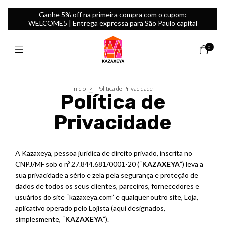
Ganhe 5% off na primeira compra com o cupom:
WELCOME5 | Entrega expressa para São Paulo capital
0
Início
>
Política de Privacidade
Política de
Privacidade
A Kazaxeya, pessoa jurídica de direito privado, inscrita no
CNPJ/MF sob o nº 27.844.681/0001-20 (“
KAZAXEYA
”) leva a
sua privacidade a sério e zela pela segurança e proteção de
dados de todos os seus clientes, parceiros, fornecedores e
usuários do site “kazaxeya.com” e qualquer outro site, Loja,
aplicativo operado pelo Lojista (aqui designados,
simplesmente, “
KAZAXEYA
”).