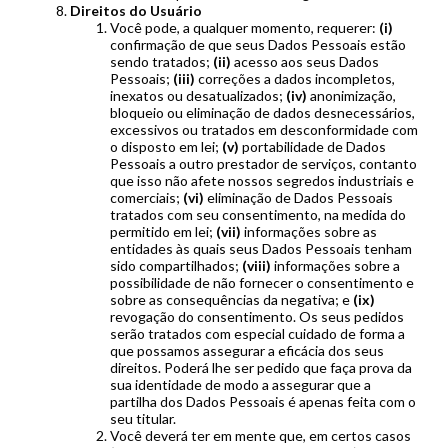
Direitos do Usuário
Você pode, a qualquer momento, requerer:
(i)
confirmação de que seus Dados Pessoais estão
sendo tratados;
(ii)
acesso aos seus Dados
Pessoais;
(iii)
correções a dados incompletos,
inexatos ou desatualizados;
(iv)
anonimização,
bloqueio ou eliminação de dados desnecessários,
excessivos ou tratados em desconformidade com
o disposto em lei;
(v)
portabilidade de Dados
Pessoais a outro prestador de serviços, contanto
que isso não afete nossos segredos industriais e
comerciais;
(vi)
eliminação de Dados Pessoais
tratados com seu consentimento, na medida do
permitido em lei;
(vii)
informações sobre as
entidades às quais seus Dados Pessoais tenham
sido compartilhados;
(viii)
informações sobre a
possibilidade de não fornecer o consentimento e
sobre as consequências da negativa; e
(ix)
revogação do consentimento. Os seus pedidos
serão tratados com especial cuidado de forma a
que possamos assegurar a eficácia dos seus
direitos. Poderá lhe ser pedido que faça prova da
sua identidade de modo a assegurar que a
partilha dos Dados Pessoais é apenas feita com o
seu titular.
Você deverá ter em mente que, em certos casos