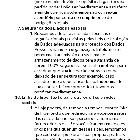
(por exemplo, devido a requisitos legais), o seu
pedido poderá não ser imediatamente satisfeito,
além de que nós poderemos não conseguir
atendê-lo por conta de cumprimento de
obrigações legais.
Segurança dos Dados Pessoais
Buscamos adotar as medidas técnicas e
organizacionais previstas pelas Leis de Proteção
de Dados adequadas para proteção dos Dados
Pessoais na nossa organização. Infelizmente,
nenhuma transmissão ou sistema de
armazenamento de dados tem a garantia de
serem 100% seguros. Caso tenha motivos para
acreditar que sua interação conosco tenha
deixado de ser segura (por exemplo, caso
acredite que a segurança de qualquer uma de
suas contas foi comprometida), favor nos
notificar imediatamente.
Links de hipertexto para outros sites e redes
sociais
A Loja poderá, de tempos a tempos, conter links
de hipertexto que redirecionará você para sites
das redes dos nossos parceiros, anunciantes,
fornecedores etc. Se você clicar em um desses
links para qualquer um desses sites, lembramos
que cada sites possui as suas próprias práticas
de privacidade e que não somos responsáveis por