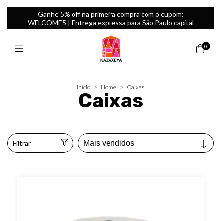
Ganhe 5% off na primeira compra com o cupom:
WELCOME5 | Entrega expressa para São Paulo capital
0
Início
>
Home
>
Caixas
Caixas
Filtrar