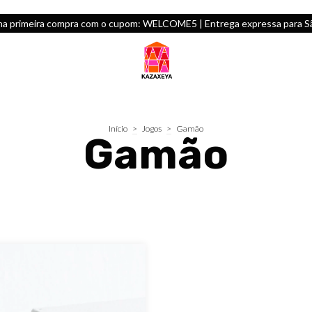
na primeira compra com o cupom: WELCOME5 | Entrega expressa para São
Início
>
Jogos
>
Gamão
Gamão