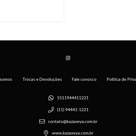
somos
Trocas e Devoluções
Fale conosco
Política de Pri
5511944411221
(11) 94441-1221
contato@kazaxeya.com.br
www.kazaxeya.com.br