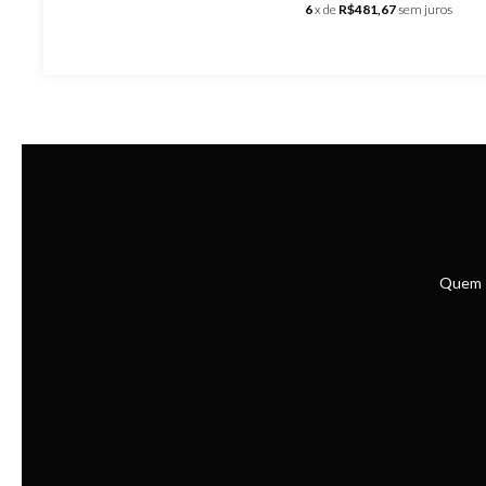
6
x de
R$481,67
sem juros
Quem 