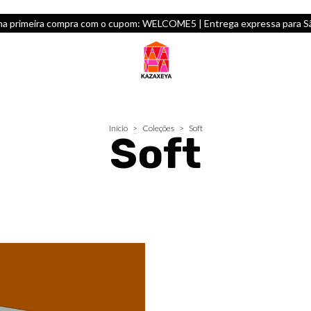
na primeira compra com o cupom: WELCOME5 | Entrega expressa para São
Início
>
Coleções
>
Soft
Soft