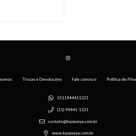
somos
Trocas e Devoluções
Fale conosco
Política de Pri
5511944411221
(11) 94441-1221
contato@kazaxeya.com.br
www.kazaxeya.com.br