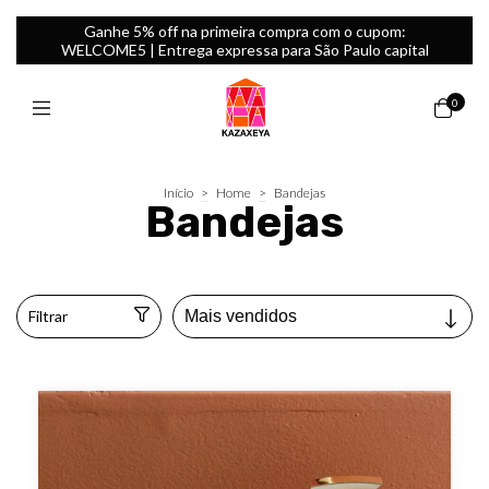
Ganhe 5% off na primeira compra com o cupom:
WELCOME5 | Entrega expressa para São Paulo capital
0
Início
>
Home
>
Bandejas
Bandejas
Filtrar