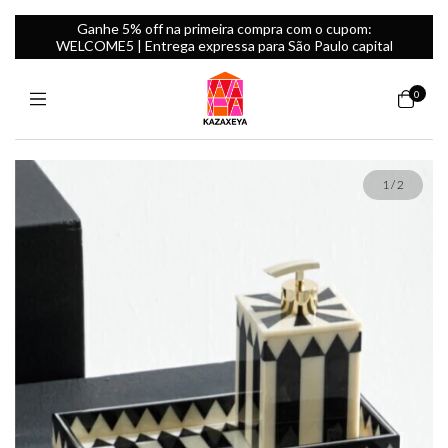
Ganhe 5% off na primeira compra com o cupom:
WELCOME5 | Entrega expressa para São Paulo capital
0
1
/
2