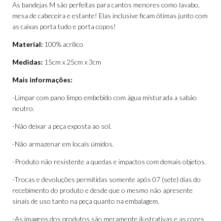
As bandejas M são perfeitas para cantos menores como lavabo,
mesa de cabeceira e estante! Elas inclusive ficam ótimas junto com
as caixas porta tudo e porta copos!
Material:
100% acrílico
Medidas:
15cm x 25cm x 3cm
Mais informações:
-Limpar com pano limpo embebido com água misturada a sabão
neutro.
-Não deixar a peça exposta ao sol.
-Não armazenar em locais úmidos.
-Produto não resistente a quedas e impactos com demais objetos.
-Trocas e devoluções permitidas somente após 07 (sete) dias do
recebimento do produto e desde que o mesmo não apresente
sinais de uso tanto na peça quanto na embalagem.
-As imagens dos produtos são meramente ilustrativas e as cores