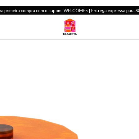
na primeira compra com o cupom: WELCOME5 | Entrega expressa para São