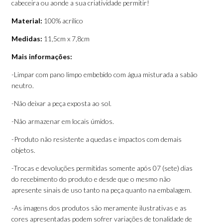
cabeceira ou aonde a sua criatividade permitir!
Material:
100% acrílico
Medidas:
11,5cm x 7,8cm
Mais informações:
-Limpar com pano limpo embebido com água misturada a sabão
neutro.
-Não deixar a peça exposta ao sol.
-Não armazenar em locais úmidos.
-Produto não resistente a quedas e impactos com demais
objetos.
-Trocas e devoluções permitidas somente após 07 (sete) dias
do recebimento do produto e desde que o mesmo não
apresente sinais de uso tanto na peça quanto na embalagem.
-As imagens dos produtos são meramente ilustrativas e as
cores apresentadas podem sofrer variações de tonalidade de