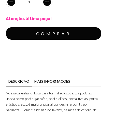
Atenção, última peça!
MEIOS DE ENVIO
CALCULAR
Não sei meu CEP
DESCRIÇÃO
MAIS INFORMAÇÕES
Nossa caixinha foi feita para ter mil soluções. Ela pode ser
usada como porta-garrafas, porta-clipes, porta-fivelas, porta-
elásticos, etc... é multifuncional por design e bonita por
natureza! Deixe ela no bar, no lavabo, na mesa de centro, de